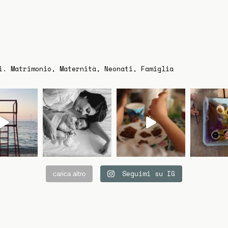
troppo, eppure fondamentale per
A
rendere eterni i nostri ricordi. Riguardare
p
i suoi scatti ci commuove ogni volta,
s
perché non sono solo immagini, ma
c
frammenti della nostra storia visti
L
attraverso i suoi occhi sensibili. Grazie di
v
cuore, Antonia, per aver trasformato i
i
i. Matrimonio, Maternità, Neonati, Famiglia
nostri momenti più semplici in tesori da
p
custodire per sempre."
G
a
m
m
Seguimi su IG
carica altro