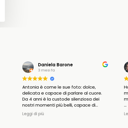
Daniela Barone
3 mesi fa
Antonia è come le sue foto: dolce,
H
delicata e capace di parlare al cuore.
m
Da 4 anni è la custode silenziosa dei
m
nostri momenti più belli, capace di
cogliere l’essenza della nostra vita con
A
Leggi di più
Le
una gentilezza rara. La sua presenza è
i
un soffio: mai ingombrante, mai di
p