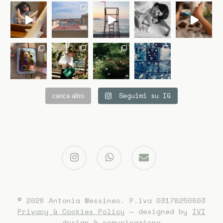
Seguimi su IG
carica altro
instagram
whatsapp
email
© 2026 Antonia Messineo. P.iva 03178250803
Privacy & Cookies Policy
— designed by
IVI
design & comunicazione