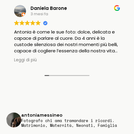
Daniela Barone
3 mesi fa
Antonia è come le sue foto: dolce, delicata e
capace di parlare al cuore. Da 4 anni è la
custode silenziosa dei nostri momenti più belli,
capace di cogliere l’essenza della nostra vita
con una gentilezza rara. La sua presenza è un
Leggi di più
soffio: mai ingombrante, mai di troppo, eppure
fondamentale per rendere eterni i nostri ricordi.
Riguardare i suoi scatti ci commuove ogni
volta, perché non sono solo immagini, ma
frammenti della nostra storia visti attraverso i
suoi occhi sensibili. Grazie di cuore, Antonia, per
aver trasformato i nostri momenti più semplici
in tesori da custodire per sempre."
antoniamessineo
Fotografo chi ama tramandare i ricordi.
Matrimonio, Maternità, Neonati, Famiglia